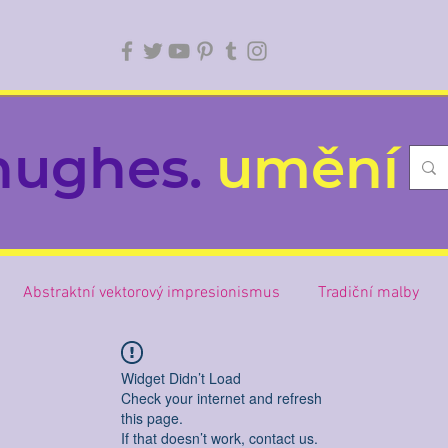
ughes.
umění
Abstraktní vektorový impresionismus
Tradiční malby
Widget Didn’t Load
Check your internet and refresh
this page.
If that doesn’t work, contact us.